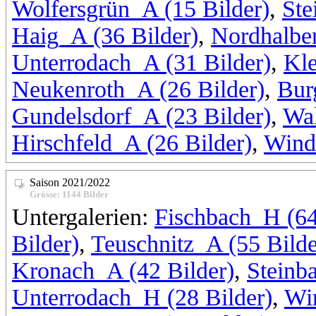
Wolfersgrün_A (15 Bilder)
,
Ste
Haig_A (36 Bilder)
,
Nordhalbe
Unterrodach_A (31 Bilder)
,
Kle
Neukenroth_A (26 Bilder)
,
Bur
Gundelsdorf_A (23 Bilder)
,
Wal
Hirschfeld_A (26 Bilder)
,
Wind
Saison 2021/2022
Grösse: 1144 Bilder
Untergalerien:
Fischbach_H (64
Bilder)
,
Teuschnitz_A (55 Bilde
Kronach_A (42 Bilder)
,
Steinb
Unterrodach_H (28 Bilder)
,
Wi